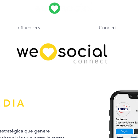
Influencers
Connect
&
EDIA
estratégica que genere
char el vínculo entre la marca