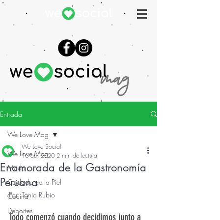
Entrada
We Love Mag
We Love Social
We Love Mag
16 abr 2020
2 min de lectura
Enamorada de la Gastronomía
Moda
Peruana
Cuidado de la Piel
Por: Tania Rubio
Cocina
Deportes
Todo comenzó cuando decidimos junto a 