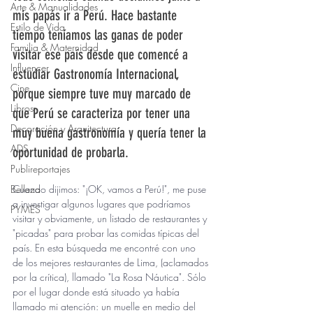
Arte & Manualidades
mis papás ir a Perú. Hace bastante 
Estilo de Vida
tiempo teníamos las ganas de poder 
Familia & Maternidad
visitar ese país desde que comencé a 
Influencer
estudiar Gastronomía Internacional, 
Cine
porque siempre tuve muy marcado de 
Libros
que Perú se caracteriza por tener una 
Decoración y Arquitectura
muy buena gastronomía y quería tener la 
ADS
oportunidad de probarla.
Publireportajes
Belleza
Cuando dijimos: "¡OK, vamos a Perú!", me puse 
a investigar algunos lugares que podríamos 
PYMES
visitar y obviamente, un listado de restaurantes y 
"picadas" para probar las comidas típicas del 
país. En esta búsqueda me encontré con uno 
de los mejores restaurantes de Lima, (aclamados 
por la crítica), llamado "La Rosa Náutica". Sólo 
por el lugar donde está situado ya había 
llamado mi atención: un muelle en medio del 