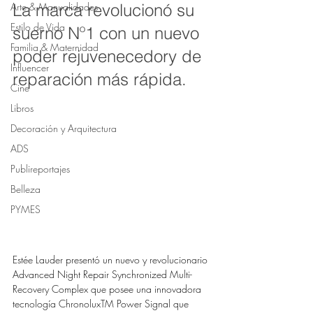
Arte & Manualidades
La marca revolucionó su 
Estilo de Vida
suerno Nº1 con un nuevo 
Familia & Maternidad
poder rejuvenecedory de 
Influencer
reparación más rápida. 
Cine
Libros
Decoración y Arquitectura
ADS
Publireportajes
Belleza
PYMES
Estée Lauder presentó un nuevo y revolucionario 
Advanced Night Repair Synchronized Multi-
Recovery Complex que posee una innovadora 
tecnología ChronoluxTM Power Signal que 