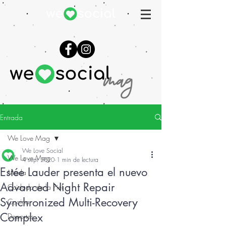
Entrada
We Love Mag
We Love Social
We Love Mag
4 sept 2020
1 min de lectura
Estée Lauder presenta el nuevo
Moda
Advanced Night Repair
Cuidado de la Piel
Synchronized Multi-Recovery
Cocina
Complex
Deportes