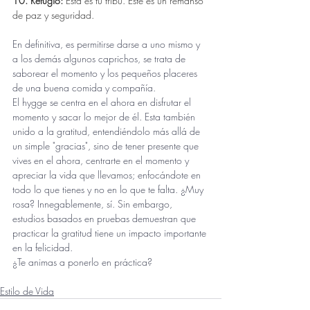
10. Refugio: 
Esta es tú tribu. Este es un remanso 
de paz y seguridad.
En definitiva, es permitirse darse a uno mismo y 
a los demás algunos caprichos, se trata de 
saborear el momento y los pequeños placeres 
de una buena comida y compañía.
El hygge se centra en el ahora en disfrutar el 
momento y sacar lo mejor de él. Esta también 
unido a la gratitud, entendiéndolo más allá de 
un simple "gracias", sino de tener presente que 
vives en el ahora, centrarte en el momento y 
apreciar la vida que llevamos; enfocándote en 
todo lo que tienes y no en lo que te falta. ¿Muy 
rosa? Innegablemente, sí. Sin embargo, 
estudios basados en pruebas demuestran que 
practicar la gratitud tiene un impacto importante 
en la felicidad. 
¿Te animas a ponerlo en práctica?
Estilo de Vida