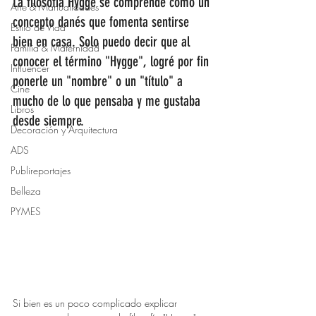
La filosofía Hygge se comprende como un 
Arte & Manualidades
concepto danés que fomenta sentirse 
Estilo de Vida
bien en casa. Solo puedo decir que al 
Familia & Maternidad
conocer el término "Hygge", logré por fin 
Influencer
ponerle un "nombre" o un "título" a 
Cine
mucho de lo que pensaba y me gustaba 
Libros
desde siempre. 
Decoración y Arquitectura
ADS
Publireportajes
Belleza
PYMES
Si bien es un poco complicado explicar 