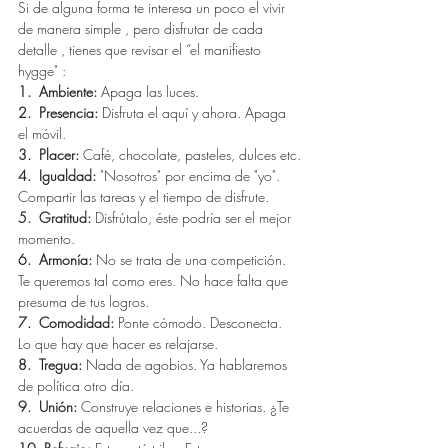
Si de alguna forma te interesa un poco el vivir 
de manera simple , pero disfrutar de cada 
detalle , tienes que revisar el “el manifiesto 
hygge" :
1.
Ambiente: 
Apaga las luces.
2.
Presencia: 
Disfruta el aquí y ahora. Apaga 
el móvil.
3.
Placer:
 Café, chocolate, pasteles, dulces etc.
4.
Igualdad:
 "Nosotros" por encima de "yo". 
Compartir las tareas y el tiempo de disfrute.
5.
Gratitud:
 Disfrútalo, éste podría ser el mejor 
momento.
6.
Armonía: 
No se trata de una competición. 
Te queremos tal como eres. No hace falta que 
presuma de tus logros.
7.
Comodidad: 
Ponte cómodo. Desconecta. 
Lo que hay que hacer es relajarse.
8.
Tregua: 
Nada de agobios. Ya hablaremos 
de política otro día.
9.
Unión:
 Construye relaciones e historias. ¿Te 
acuerdas de aquella vez que...?