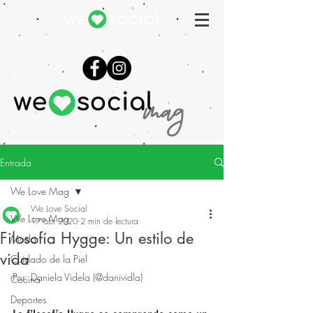
Entrada
We Love Mag
We Love Social
We Love Mag
17 abr 2020
2 min de lectura
Filosofía Hygge: Un estilo de
Moda
vida
Cuidado de la Piel
Por: Daniela Videla (@danividla)
Cocina
Deportes