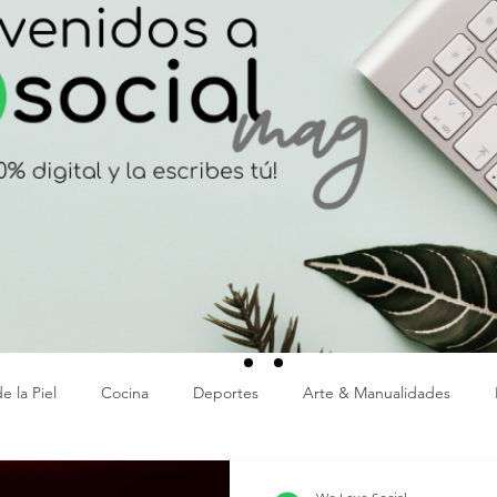
 la Piel
Cocina
Deportes
Arte & Manualidades
er
Cine
Libros
Decoración y Arquitectura
ADS