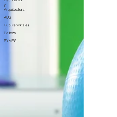
Decoración
y
Arquitectura
ADS
Publireportajes
Belleza
PYMES