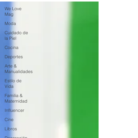
We Love
Mag
Moda
Cuidado de
la Piel
Cocina
Deportes
Arte &
Manualidades
Estilo de
Vida
Familia &
Maternidad
Influencer
Cine
Libros