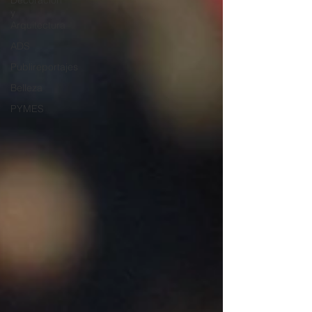
Decoración
y
Arquitectura
ADS
Publireportajes
Belleza
PYMES