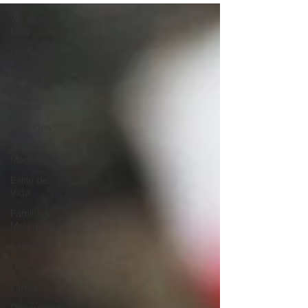
We Love
Mag
Moda
Cuidado
de la Piel
Cocina
Deportes
Arte &
Manualidades
Estilo de
Vida
Familia &
Maternidad
Influencer
Cine
Libros