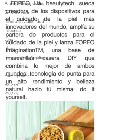
 FOREO, la beautytech sueca 
Arte & Manualidades
creadora de los dispositivos para 
Estilo de Vida
el cuidado de la piel más 
Familia & Maternidad
innovadores del mundo, amplía su 
Influencer
cartera de productos para el 
Cine
cuidado de la piel y lanza FOREO 
Libros
ImaginationTM, una base de 
Decoración y Arquitectura
mascarillas casera DIY que 
combina lo mejor de ambos 
ADS
mundos: tecnología de punta para 
Publireportajes
un alto rendimiento y belleza 
Belleza
natural hazlo tú misma: do it 
PYMES
yourself.