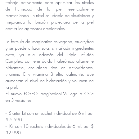
trabaja activamente para optimizar los niveles 
de humedad de la piel, esencialmente 
manteniendo un nivel saludable de elasticidad y 
mejorando la función protectora de la piel 
contra los agresores ambientales. 
La fórmula de Imagination es vegana, cruelty-free 
y se puede utilizar sola, sin añadir ingredientes 
extra, ya que además del Triple Infusión 
Complex, contiene ácido hialurónico altamente 
hidratante, escualano rico en antioxidantes, 
vitamina E y vitamina B ultra calmante. que 
aumentan el nivel de hidratación y volumen de 
la piel. 
El nuevo FOREO ImaginationTM llega a Chile 
en 3 versiones: 
-  Starter kit con un sachet individual de 6 ml por 
$ 6.590. 
-  Kit con 10 sachets individuales de 6 ml, por $ 
32.990. 