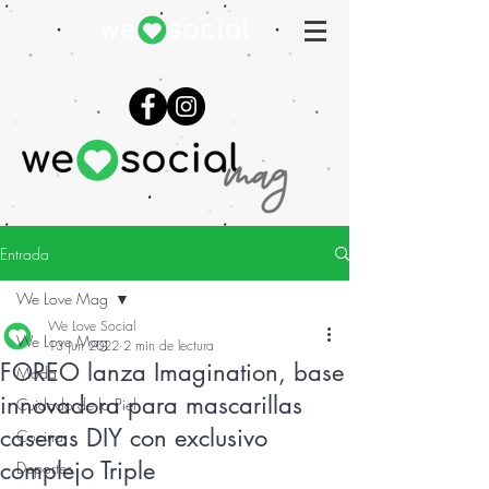
Entrada
We Love Mag
We Love Social
We Love Mag
13 jun 2022
2 min de lectura
FOREO lanza Imagination, base
Moda
innovadora para mascarillas
Cuidado de la Piel
caseras DIY con exclusivo
Cocina
complejo Triple
Deportes