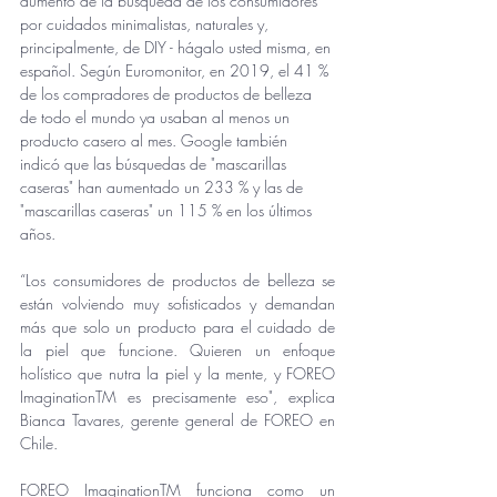
aumento de la búsqueda de los consumidores 
por cuidados minimalistas, naturales y, 
principalmente, de DIY - hágalo usted misma, en 
español. Según Euromonitor, en 2019, el 41 % 
de los compradores de productos de belleza 
de todo el mundo ya usaban al menos un 
producto casero al mes. Google también 
indicó que las búsquedas de "mascarillas 
caseras" han aumentado un 233 % y las de 
"mascarillas caseras" un 115 % en los últimos 
años. 
“Los consumidores de productos de belleza se 
están volviendo muy sofisticados y demandan 
más que solo un producto para el cuidado de 
la piel que funcione. Quieren un enfoque 
holístico que nutra la piel y la mente, y FOREO 
ImaginationTM es precisamente eso", explica 
Bianca Tavares, gerente general de FOREO en 
Chile. 
FOREO ImaginationTM funciona como un 