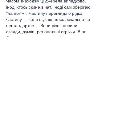
Часом знаходжу ці джерела випадково, 
іноді хтось скине в чат, іноді сам зберігаю 
“на потім”. Частину переглядаю рідко, 
частину — коли шукаю щось локальне чи 
нестандартне.    Вони різні: новини, 
огляди, думки, регіональні стрічки. Я не 
беру все за правду — скоріше, для 
порівняння та пошуку контрасту між 
подачею.  Можливо, хтось іще знайде 
серед них щось цікаве або принаймні 
нове. Головне — мати з чого обирати.  
М
к
х
5
г
нк
w69
п
53
mp
кг
чг
ч
d23
46
н
чн
47
чо
у
tmp3
жт
41
ж
кр
сд
54
s7
vb
s4
nw
e19
b4
k55
34
52
пп
кн
с
о
вн
43
вж
мг
r19
рд
r24
36
33
вл
кв
n7
c123
a01
h15
t21
2x5
cb1
т
35
38
пд
пс
км
ол
 …
Mostrar más
Me gusta
Reaccionar
Oleg Garmash
15 ene