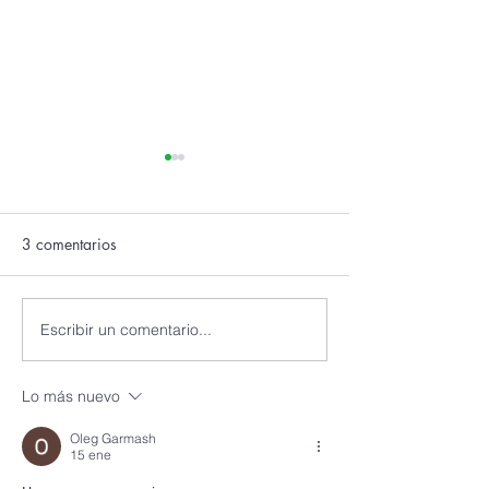
3 comentarios
Escribir un comentario...
Tips para un Súper
¿Cómo Identificar
Armario
tu estilo personal
Lo más nuevo
Oleg Garmash
15 ene