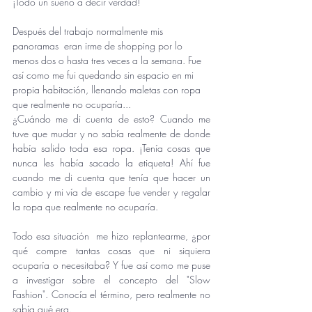
¡Todo un sueño a decir verdad! 
Después del trabajo normalmente mis 
panoramas  eran irme de shopping por lo 
menos dos o hasta tres veces a la semana. Fue 
así como me fui quedando sin espacio en mi 
propia habitación, llenando maletas con ropa 
que realmente no ocuparía... 
¿Cuándo me di cuenta de esto? Cuando me 
tuve que mudar y no sabía realmente de donde 
había salido toda esa ropa. ¡Tenía cosas que 
nunca les había sacado la etiqueta! Ahí fue 
cuando me di cuenta que tenía que hacer un 
cambio y mi vía de escape fue vender y regalar 
la ropa que realmente no ocuparía. 
Todo esa situación  me hizo replantearme, ¿por 
qué compre tantas cosas que ni siquiera 
ocuparía o necesitaba? Y fue así como me puse 
a investigar sobre el concepto del "Slow 
Fashion". Conocía el término, pero realmente no 
sabía qué era.