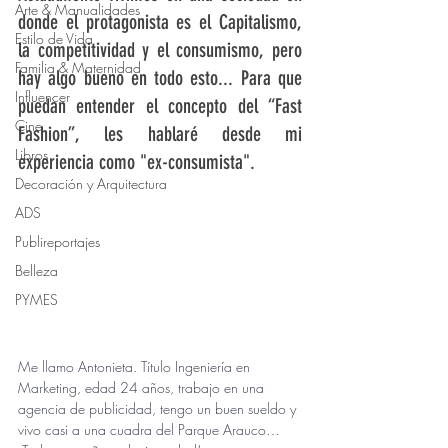
Arte & Manualidades
donde el protagonista es el Capitalismo, 
Estilo de Vida
la competitividad y el consumismo, pero 
Familia & Maternidad
hay algo bueno en todo esto... Para que 
Influencer
puedan entender el concepto del “Fast 
Cine
Fashion”, les hablaré desde mi 
Libros
experiencia como "ex-consumista". 
Decoración y Arquitectura
ADS
Publireportajes
Belleza
PYMES
Me llamo Antonieta. Título Ingeniería en 
Marketing, edad 24 años, trabajo en una 
agencia de publicidad, tengo un buen sueldo y 
vivo casi a una cuadra del Parque Arauco… 