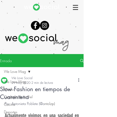
Entrada
We Love Mag
We Love Social
We Love Mag
29 may 2020
2 min de lectura
Slow Fashion en tiempos de
Moda
Cuarentena
Cuidado de la Piel
Por: Antonieta Poblete (@a
ntolzp)
Cocina
Deportes
Actualmente vivimos en una sociedad en 