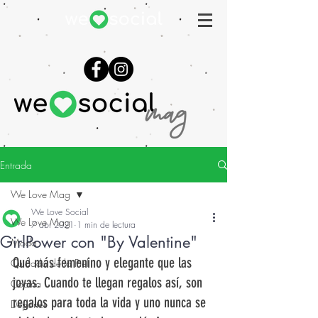
Entrada
We Love Mag
We Love Social
We Love Mag
7 abr 2021
1 min de lectura
GirlPower con "By Valentine"
Moda
Qué más femenino y elegante que las 
Cuidado de la Piel
joyas. Cuando te llegan regalos así, son 
Cocina
regalos para toda la vida y uno nunca se 
Deportes