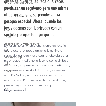
olvida de quién te las regaló. A veces 
Arte & Manualidades
puede ser un regaloneo para uno misma, 
Estilo de Vida
otras veces, para sorprender a una 
Familia & Maternidad
persona especial. Ahora, cuando las 
Influencer
joyas además son fabricadas con un 
Cine
sentido y propósito... ¡mejor aún!
Libros
Decoración y Arquitectura
By Valentine es un emprendimiento de joyería 
ADS
que busca el empoderamiento femenino a 
través de la moda y expresar la rebeldía de la 
Publireportajes
mujer actual mediante la joyería como símbolo 
Belleza
de poder y elegancia. Sus joyas son bañadas y 
chapadas en Oro de 18 quilates, y además, 
PYMES
son diseñadas y ensambladas a mano con 
mucho amor. Para ver más de sus productos, 
pueden seguir su cuenta en Instagram 
@byvalentine.cl 