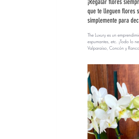
¡Regalar flores siemp
PYMES
que te lleguen flores 
simplemente para deco
The Luxury es un emprendimi
espumantes, etc. ¡Todo lo n
Valparaíso, Concón y Rancag