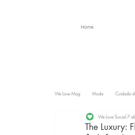
Home
We Love Mag
Moda
Cuidado de
We Love Social
7 a
Familia & Maternidad
Influencer
The Luxury: F