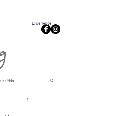
Experience
lo de Vida
blireportajes
Belleza