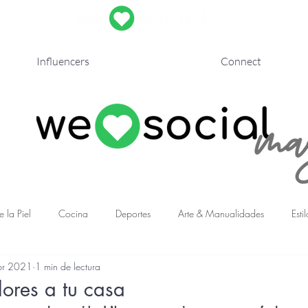
Influencers
Connect
 la Piel
Cocina
Deportes
Arte & Manualidades
Esti
br 2021
1 min de lectura
Cine
Libros
Decoración y Arquitectura
ADS
Pu
lores a tu casa