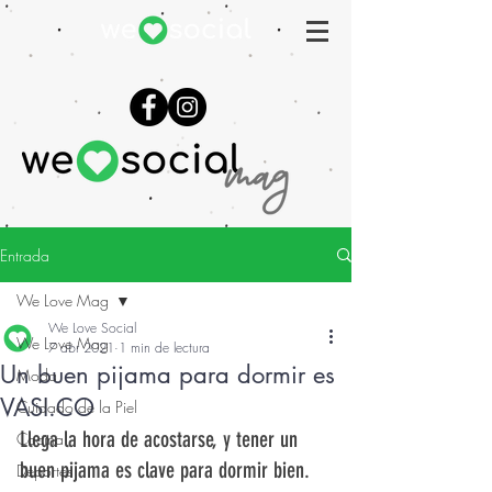
Entrada
We Love Mag
We Love Social
We Love Mag
7 abr 2021
1 min de lectura
Un buen pijama para dormir es
Moda
VASI.CO
Cuidado de la Piel
Llega la hora de acostarse, y tener un 
Cocina
buen pijama es clave para dormir bien. 
Deportes