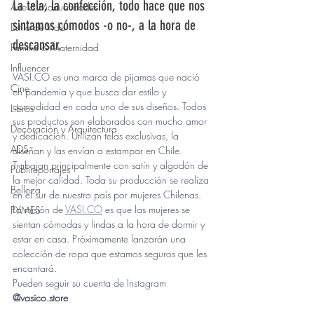
La tela, la confección, todo hace que nos 
Arte & Manualidades
sintamos cómodos -o no-, a la hora de 
Estilo de Vida
descansar. 
Familia & Maternidad
Influencer
VASI.CO es una marca de pijamas que nació 
Cine
en pandemia y que busca dar estilo y 
comodidad en cada uno de sus diseños. Todos 
Libros
sus productos son elaborados con mucho amor 
Decoración y Arquitectura
y dedicación. Utilizan telas exclusivas, la 
ADS
diseñan y las envían a estampar en Chile. 
Trabajan principalmente con satín y algodón de 
Publireportajes
la mejor calidad. Toda su producción se realiza 
Belleza
en el sur de nuestro país por mujeres Chilenas. 
La misión de 
VASI.CO
 es que las mujeres se 
PYMES
sientan cómodas y lindas a la hora de dormir y 
estar en casa. Próximamente lanzarán una 
colección de ropa que estamos seguros que les 
encantará. 
Pueden seguir su cuenta de Instagram
@vasico.store